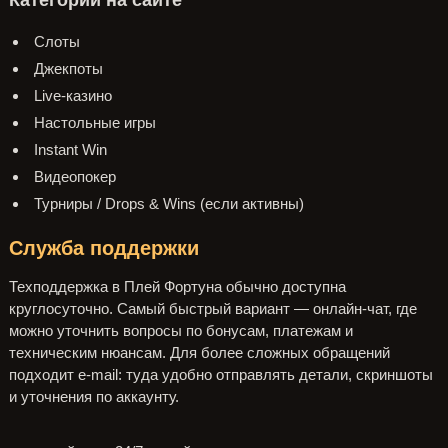
Слоты
Джекпоты
Live-казино
Настольные игры
Instant Win
Видеопокер
Турниры / Drops & Wins (если активны)
Служба поддержки
Техподдержка в Плей Фортуна обычно доступна
круглосуточно. Самый быстрый вариант — онлайн-чат, где
можно уточнить вопросы по бонусам, платежам и
техническим нюансам. Для более сложных обращений
подходит e-mail: туда удобно отправлять детали, скриншоты
и уточнения по аккаунту.