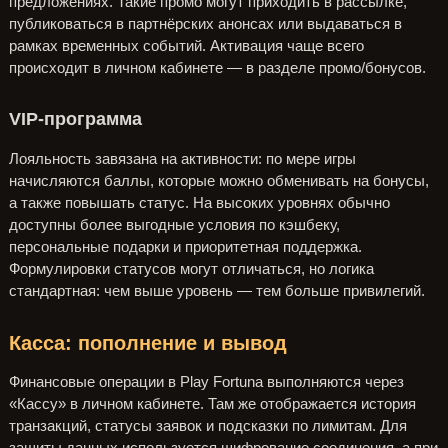
предложениях. Такие промо могут приходить в рассылке,
публиковаться в партнёрских анонсах или выдаваться в
рамках временных событий. Активация чаще всего
происходит в личном кабинете — в разделе промо/бонусов.
VIP-программа
Лояльность завязана на активности: по мере игры
начисляются баллы, которые можно обменивать на бонусы,
а также повышать статус. На высоких уровнях обычно
доступны более выгодные условия по кэшбеку,
персональные подарки и приоритетная поддержка.
Формулировки статусов могут отличаться, но логика
стандартная: чем выше уровень — тем больше привилегий.
Касса: пополнение и вывод
Финансовые операции в Play Fortuna выполняются через
«Кассу» в личном кабинете. Там же отображается история
транзакций, статусы заявок и подсказки по лимитам. Для
защиты данных используется шифрование соединения, а при