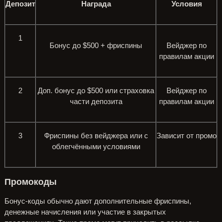
Депозит
Награда
Условия
1
Бонус до $500 + фриспины
Вейджер по
правилам акции
2
Доп. бонус до $500 или страховка
Вейджер по
части депозита
правилам акции
3
Фриспины без вейджера или с
Зависит от промо
облегчёнными условиями
Промокоды
Бонус-коды обычно дают дополнительные фриспины,
денежные начисления или участие в закрытых