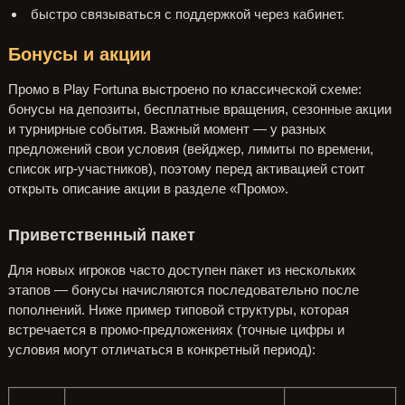
быстро связываться с поддержкой через кабинет.
Бонусы и акции
Промо в Play Fortuna выстроено по классической схеме:
бонусы на депозиты, бесплатные вращения, сезонные акции
и турнирные события. Важный момент — у разных
предложений свои условия (вейджер, лимиты по времени,
список игр-участников), поэтому перед активацией стоит
открыть описание акции в разделе «Промо».
Приветственный пакет
Для новых игроков часто доступен пакет из нескольких
этапов — бонусы начисляются последовательно после
пополнений. Ниже пример типовой структуры, которая
встречается в промо-предложениях (точные цифры и
условия могут отличаться в конкретный период):