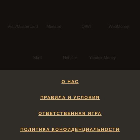
Visa/MasterCard
Maestro
QIWI
WebMoney
Skrill
Neteller
Yandex.Money
О НАС
ПРАВИЛА И УСЛОВИЯ
ОТВЕТСТВЕННАЯ ИГРА
ПОЛИТИКА КОНФИДЕНЦИАЛЬНОСТИ