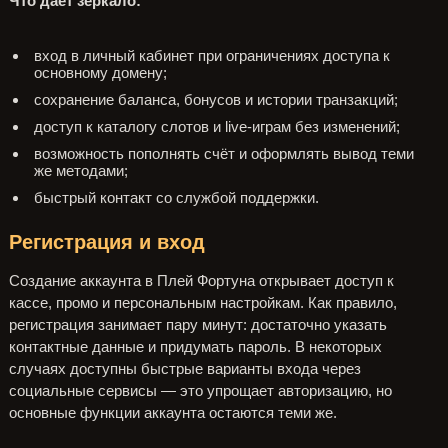
Что даёт зеркало:
вход в личный кабинет при ограничениях доступа к
основному домену;
сохранение баланса, бонусов и истории транзакций;
доступ к каталогу слотов и live-играм без изменений;
возможность пополнять счёт и оформлять вывод теми
же методами;
быстрый контакт со службой поддержки.
Регистрация и вход
Создание аккаунта в Плей Фортуна открывает доступ к
кассе, промо и персональным настройкам. Как правило,
регистрация занимает пару минут: достаточно указать
контактные данные и придумать пароль. В некоторых
случаях доступны быстрые варианты входа через
социальные сервисы — это упрощает авторизацию, но
основные функции аккаунта остаются теми же.