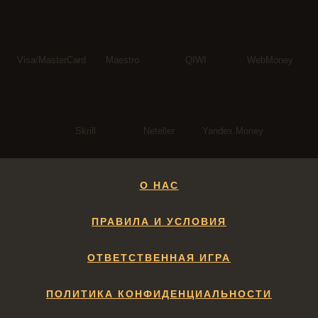
Visa/MasterCard
Maestro
QIWI
WebMoney
Skrill
Neteller
Yandex.Money
О НАС
ПРАВИЛА И УСЛОВИЯ
ОТВЕТСТВЕННАЯ ИГРА
ПОЛИТИКА КОНФИДЕНЦИАЛЬНОСТИ