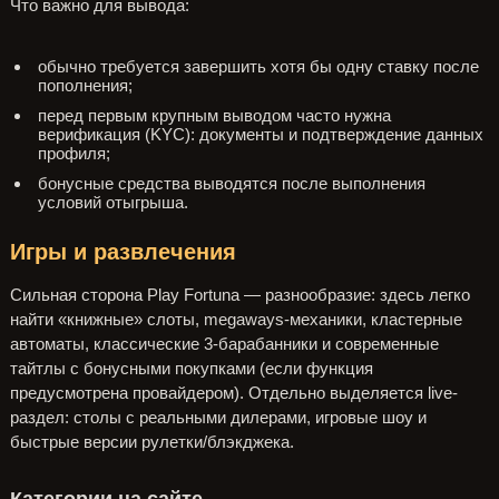
Что важно для вывода:
обычно требуется завершить хотя бы одну ставку после
пополнения;
перед первым крупным выводом часто нужна
верификация (KYC): документы и подтверждение данных
профиля;
бонусные средства выводятся после выполнения
условий отыгрыша.
Игры и развлечения
Сильная сторона Play Fortuna — разнообразие: здесь легко
найти «книжные» слоты, megaways-механики, кластерные
автоматы, классические 3-барабанники и современные
тайтлы с бонусными покупками (если функция
предусмотрена провайдером). Отдельно выделяется live-
раздел: столы с реальными дилерами, игровые шоу и
быстрые версии рулетки/блэкджека.
Категории на сайте