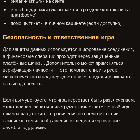
онлайн-чат 24/7 на сайте;
e-mail поддержки (указывается в разделе контактов на
платформе);
помощь/тикеты в личном кабинете (если доступно).
Безопасность и ответственная игра
Для защиты данных используется шифрование соединения,
а финансовые операции проходят через защищённые
платёжные шлюзы. Дополнительно может применяться
верификация личности — это помогает снизить риск
мошенничества и подтверждает право владельца аккаунта
на вывод средств.
Если вы чувствуете, что игра перестаёт быть развлечением,
стоит воспользоваться инструментами ответственной игры:
лимиты на депозиты, ограничения по времени сессии,
самоисключение и обращение в специализированные
службы поддержки.