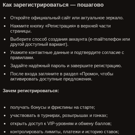
Как зарегистрироваться — пошагово
Откройте официальный сайт или актуальное зеркало.
Нажмите кнопку «Регистрация» в верхней части
страницы.
Выберите способ создания аккаунта (e-mail/телефон или
другой доступный вариант).
Укажите контактные данные и подтвердите согласие с
правилами.
Задайте надёжный пароль и завершите регистрацию.
После входа загляните в раздел «Промо», чтобы
активировать доступные предложения.
Зачем регистрироваться:
получать бонусы и фриспины на старте;
участвовать в турнирах, розыгрышах и гонках;
открыть доступ к VIP-уровням и обмену баллов;
контролировать лимиты, платежи и историю ставок;