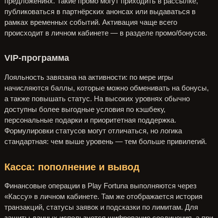
предложениях. Такие промо могут приходить в рассылке,
публиковаться в партнёрских анонсах или выдаваться в
рамках временных событий. Активация чаще всего
происходит в личном кабинете — в разделе промо/бонусов.
VIP-программа
Лояльность завязана на активности: по мере игры
начисляются баллы, которые можно обменивать на бонусы,
а также повышать статус. На высоких уровнях обычно
доступны более выгодные условия по кэшбеку,
персональные подарки и приоритетная поддержка.
Формулировки статусов могут отличаться, но логика
стандартная: чем выше уровень — тем больше привилегий.
Касса: пополнение и вывод
Финансовые операции в Play Fortuna выполняются через
«Кассу» в личном кабинете. Там же отображается история
транзакций, статусы заявок и подсказки по лимитам. Для
защиты данных используется шифрование соединения, а при