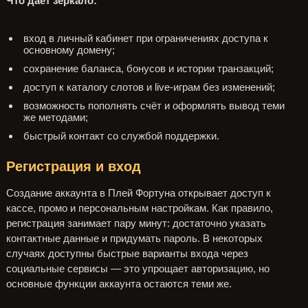
Что даёт зеркало:
вход в личный кабинет при ограничениях доступа к
основному домену;
сохранение баланса, бонусов и истории транзакций;
доступ к каталогу слотов и live-играм без изменений;
возможность пополнять счёт и оформлять вывод теми
же методами;
быстрый контакт со службой поддержки.
Регистрация и вход
Создание аккаунта в Плей Фортуна открывает доступ к
кассе, промо и персональным настройкам. Как правило,
регистрация занимает пару минут: достаточно указать
контактные данные и придумать пароль. В некоторых
случаях доступны быстрые варианты входа через
социальные сервисы — это упрощает авторизацию, но
основные функции аккаунта остаются теми же.