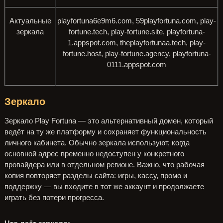
Актуальные
playfortuna6e9m6.com, 59playfortuna.com, play-
зеркала
fortune.tech, play-fortune.site, playfortuna-
1.appspot.com, theplayfortunaa.tech, play-
fortune.host, play-fortune.agency, playfortuna-
0111.appspot.com
Зеркало
Зеркало Play Fortuna — это альтернативный домен, который
ведёт на ту же платформу и сохраняет функциональность
личного кабинета. Обычно зеркала используют, когда
основной адрес временно недоступен у конкретного
провайдера или в отдельном регионе. Важно, что рабочая
копия повторяет разделы сайта: игры, кассу, промо и
поддержку — вы входите в тот же аккаунт и продолжаете
играть без потери прогресса.