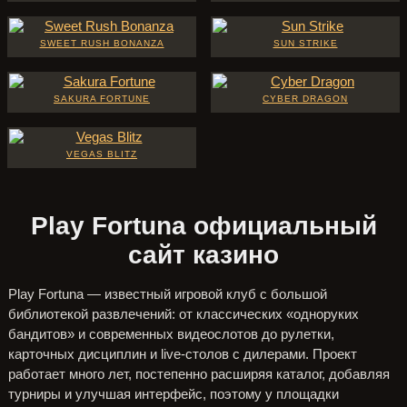
SWEET RUSH BONANZA
SUN STRIKE
SAKURA FORTUNE
CYBER DRAGON
VEGAS BLITZ
Play Fortuna официальный
сайт казино
Play Fortuna — известный игровой клуб с большой
библиотекой развлечений: от классических «одноруких
бандитов» и современных видеослотов до рулетки,
карточных дисциплин и live-столов с дилерами. Проект
работает много лет, постепенно расширяя каталог, добавляя
турниры и улучшая интерфейс, поэтому у площадки