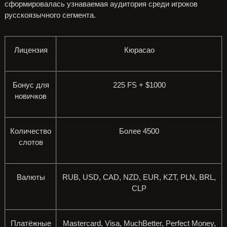
сформировалась узнаваемая аудитория среди игроков
русскоязычного сегмента.
Лицензия
Кюрасао
Бонус для
225 FS + $1000
новичков
Количество
Более 4500
слотов
Валюты
RUB, USD, CAD, NZD, EUR, KZT, PLN, BRL,
CLP
Платёжные
Mastercard, Visa, MuchBetter, Perfect Money,