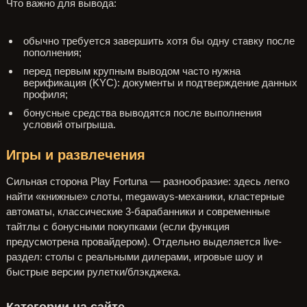
Что важно для вывода:
обычно требуется завершить хотя бы одну ставку после
пополнения;
перед первым крупным выводом часто нужна
верификация (KYC): документы и подтверждение данных
профиля;
бонусные средства выводятся после выполнения
условий отыгрыша.
Игры и развлечения
Сильная сторона Play Fortuna — разнообразие: здесь легко
найти «книжные» слоты, megaways-механики, кластерные
автоматы, классические 3-барабанники и современные
тайтлы с бонусными покупками (если функция
предусмотрена провайдером). Отдельно выделяется live-
раздел: столы с реальными дилерами, игровые шоу и
быстрые версии рулетки/блэкджека.
Категории на сайте