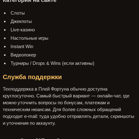
Слоты
Джекпоты
Live-казино
Настольные игры
Instant Win
Видеопокер
Турниры / Drops & Wins (если активны)
Служба поддержки
Техподдержка в Плей Фортуна обычно доступна
круглосуточно. Самый быстрый вариант — онлайн-чат, где
можно уточнить вопросы по бонусам, платежам и
техническим нюансам. Для более сложных обращений
подходит e-mail: туда удобно отправлять детали, скриншоты
и уточнения по аккаунту.