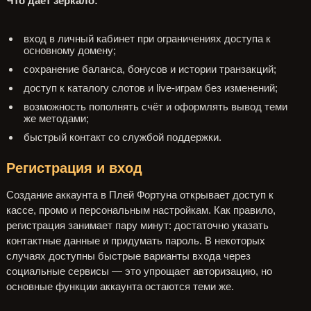
Что даёт зеркало:
вход в личный кабинет при ограничениях доступа к
основному домену;
сохранение баланса, бонусов и истории транзакций;
доступ к каталогу слотов и live-играм без изменений;
возможность пополнять счёт и оформлять вывод теми
же методами;
быстрый контакт со службой поддержки.
Регистрация и вход
Создание аккаунта в Плей Фортуна открывает доступ к
кассе, промо и персональным настройкам. Как правило,
регистрация занимает пару минут: достаточно указать
контактные данные и придумать пароль. В некоторых
случаях доступны быстрые варианты входа через
социальные сервисы — это упрощает авторизацию, но
основные функции аккаунта остаются теми же.