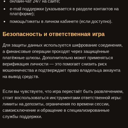
онлайн-чат 24/7 на сайте;
e-mail поддержки (указывается в разделе контактов на
платформе);
помощь/тикеты в личном кабинете (если доступно).
Безопасность и ответственная игра
Для защиты данных используется шифрование соединения,
а финансовые операции проходят через защищённые
платёжные шлюзы. Дополнительно может применяться
верификация личности — это помогает снизить риск
мошенничества и подтверждает право владельца аккаунта
на вывод средств.
Если вы чувствуете, что игра перестаёт быть развлечением,
стоит воспользоваться инструментами ответственной игры:
лимиты на депозиты, ограничения по времени сессии,
самоисключение и обращение в специализированные
службы поддержки.