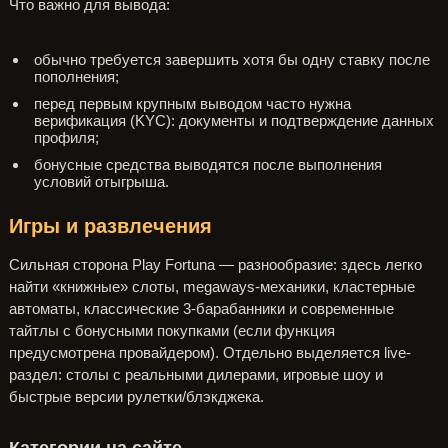
Что важно для вывода:
обычно требуется завершить хотя бы одну ставку после
пополнения;
перед первым крупным выводом часто нужна
верификация (KYC): документы и подтверждение данных
профиля;
бонусные средства выводятся после выполнения
условий отыгрыша.
Игры и развлечения
Сильная сторона Play Fortuna — разнообразие: здесь легко
найти «книжные» слоты, megaways-механики, кластерные
автоматы, классические 3-барабанники и современные
тайтлы с бонусными покупками (если функция
предусмотрена провайдером). Отдельно выделяется live-
раздел: столы с реальными дилерами, игровые шоу и
быстрые версии рулетки/блэкджека.
Категории на сайте