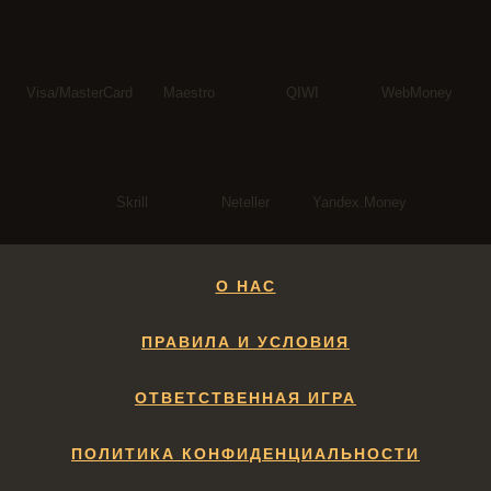
Visa/MasterCard
Maestro
QIWI
WebMoney
Skrill
Neteller
Yandex.Money
О НАС
ПРАВИЛА И УСЛОВИЯ
ОТВЕТСТВЕННАЯ ИГРА
ПОЛИТИКА КОНФИДЕНЦИАЛЬНОСТИ