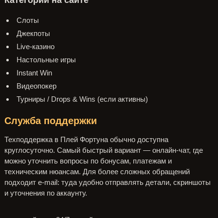
Слоты
Джекпоты
Live-казино
Настольные игры
Instant Win
Видеопокер
Турниры / Drops & Wins (если активны)
Служба поддержки
Техподдержка в Плей Фортуна обычно доступна
круглосуточно. Самый быстрый вариант — онлайн-чат, где
можно уточнить вопросы по бонусам, платежам и
техническим нюансам. Для более сложных обращений
подходит e-mail: туда удобно отправлять детали, скриншоты
и уточнения по аккаунту.