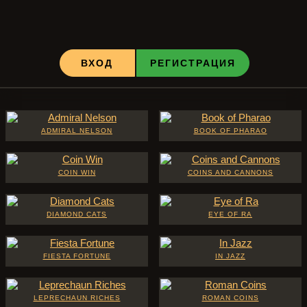
ВХОД
РЕГИСТРАЦИЯ
ADMIRAL NELSON
BOOK OF PHARAO
COIN WIN
COINS AND CANNONS
DIAMOND CATS
EYE OF RA
FIESTA FORTUNE
IN JAZZ
LEPRECHAUN RICHES
ROMAN COINS