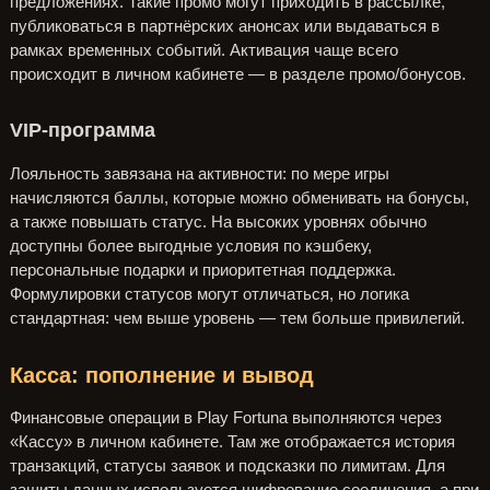
предложениях. Такие промо могут приходить в рассылке,
публиковаться в партнёрских анонсах или выдаваться в
рамках временных событий. Активация чаще всего
происходит в личном кабинете — в разделе промо/бонусов.
VIP-программа
Лояльность завязана на активности: по мере игры
начисляются баллы, которые можно обменивать на бонусы,
а также повышать статус. На высоких уровнях обычно
доступны более выгодные условия по кэшбеку,
персональные подарки и приоритетная поддержка.
Формулировки статусов могут отличаться, но логика
стандартная: чем выше уровень — тем больше привилегий.
Касса: пополнение и вывод
Финансовые операции в Play Fortuna выполняются через
«Кассу» в личном кабинете. Там же отображается история
транзакций, статусы заявок и подсказки по лимитам. Для
защиты данных используется шифрование соединения, а при