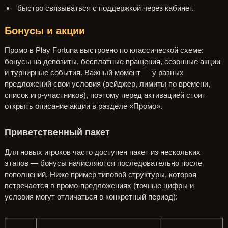
быстро связываться с поддержкой через кабинет.
Бонусы и акции
Промо в Play Fortuna выстроено по классической схеме:
бонусы на депозиты, бесплатные вращения, сезонные акции
и турнирные события. Важный момент — у разных
предложений свои условия (вейджер, лимиты по времени,
список игр-участников), поэтому перед активацией стоит
открыть описание акции в разделе «Промо».
Приветственный пакет
Для новых игроков часто доступен пакет из нескольких
этапов — бонусы начисляются последовательно после
пополнений. Ниже пример типовой структуры, которая
встречается в промо-предложениях (точные цифры и
условия могут отличаться в конкретный период):