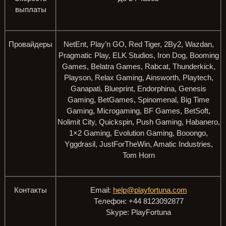
выплаты
Провайдеры
NetEnt, Play’n GO, Red Tiger, 2By2, Wazdan,
Pragmatic Play, ELK Studios, Iron Dog, Booming
Games, Belatra Games, Rabcat, Thunderkick,
Playson, Relax Gaming, Ainsworth, Playtech,
Ganapati, Blueprint, Endorphina, Genesis
Gaming, BetGames, Spinomenal, Big Time
Gaming, Microgaming, BF Games, BetSoft,
Nolimit City, Quickspin, Push Gaming, Habanero,
1×2 Gaming, Evolution Gaming, Booongo,
Yggdrasil, JustForTheWin, Amatic Industries,
Tom Horn
Контакты
Email:
help@playfortuna.com
Телефон: +44 8123092877
Skype: PlayFortuna