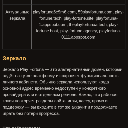
Актуальные
playfortuna6e9m6.com, 59playfortuna.com, play-
зеркала
fortune.tech, play-fortune.site, playfortuna-
1.appspot.com, theplayfortunaa.tech, play-
fortune.host, play-fortune.agency, playfortuna-
0111.appspot.com
Зеркало
Зеркало Play Fortuna — это альтернативный домен, который
ведёт на ту же платформу и сохраняет функциональность
личного кабинета. Обычно зеркала используют, когда
основной адрес временно недоступен у конкретного
провайдера или в отдельном регионе. Важно, что рабочая
копия повторяет разделы сайта: игры, кассу, промо и
поддержку — вы входите в тот же аккаунт и продолжаете
играть без потери прогресса.