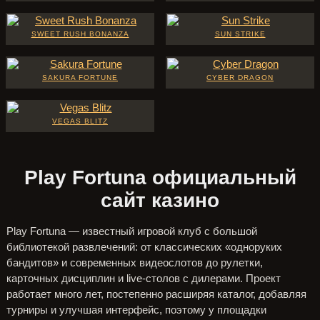
SWEET RUSH BONANZA
SUN STRIKE
SAKURA FORTUNE
CYBER DRAGON
VEGAS BLITZ
Play Fortuna официальный
сайт казино
Play Fortuna — известный игровой клуб с большой
библиотекой развлечений: от классических «одноруких
бандитов» и современных видеослотов до рулетки,
карточных дисциплин и live-столов с дилерами. Проект
работает много лет, постепенно расширяя каталог, добавляя
турниры и улучшая интерфейс, поэтому у площадки