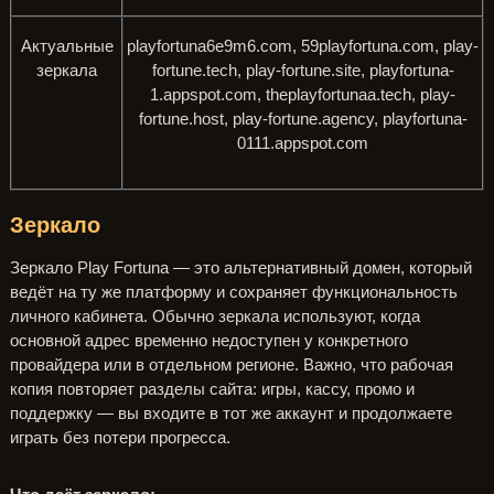
Актуальные
playfortuna6e9m6.com, 59playfortuna.com, play-
зеркала
fortune.tech, play-fortune.site, playfortuna-
1.appspot.com, theplayfortunaa.tech, play-
fortune.host, play-fortune.agency, playfortuna-
0111.appspot.com
Зеркало
Зеркало Play Fortuna — это альтернативный домен, который
ведёт на ту же платформу и сохраняет функциональность
личного кабинета. Обычно зеркала используют, когда
основной адрес временно недоступен у конкретного
провайдера или в отдельном регионе. Важно, что рабочая
копия повторяет разделы сайта: игры, кассу, промо и
поддержку — вы входите в тот же аккаунт и продолжаете
играть без потери прогресса.