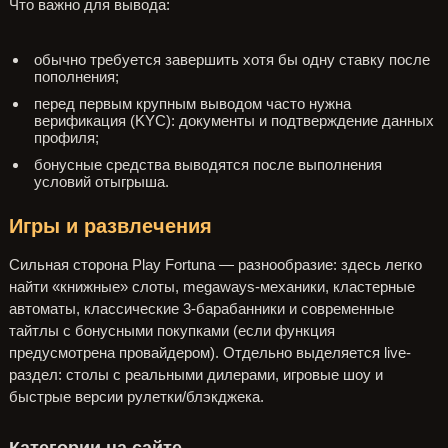
Что важно для вывода:
обычно требуется завершить хотя бы одну ставку после
пополнения;
перед первым крупным выводом часто нужна
верификация (KYC): документы и подтверждение данных
профиля;
бонусные средства выводятся после выполнения
условий отыгрыша.
Игры и развлечения
Сильная сторона Play Fortuna — разнообразие: здесь легко
найти «книжные» слоты, megaways-механики, кластерные
автоматы, классические 3-барабанники и современные
тайтлы с бонусными покупками (если функция
предусмотрена провайдером). Отдельно выделяется live-
раздел: столы с реальными дилерами, игровые шоу и
быстрые версии рулетки/блэкджека.
Категории на сайте