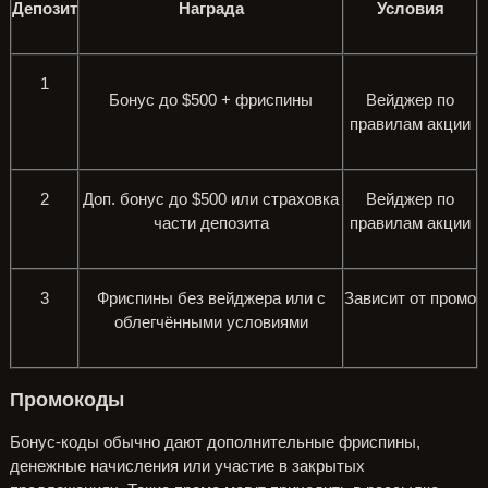
Депозит
Награда
Условия
1
Бонус до $500 + фриспины
Вейджер по
правилам акции
2
Доп. бонус до $500 или страховка
Вейджер по
части депозита
правилам акции
3
Фриспины без вейджера или с
Зависит от промо
облегчёнными условиями
Промокоды
Бонус-коды обычно дают дополнительные фриспины,
денежные начисления или участие в закрытых