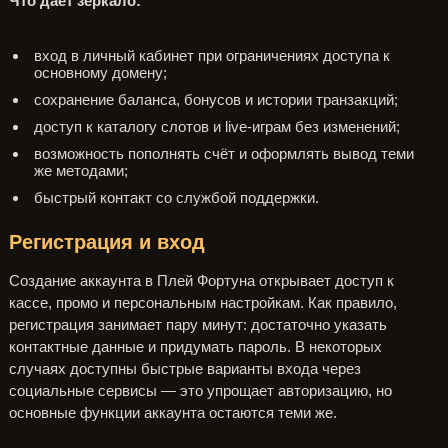
Что даёт зеркало:
вход в личный кабинет при ограничениях доступа к
основному домену;
сохранение баланса, бонусов и истории транзакций;
доступ к каталогу слотов и live-играм без изменений;
возможность пополнять счёт и оформлять вывод теми
же методами;
быстрый контакт со службой поддержки.
Регистрация и вход
Создание аккаунта в Плей Фортуна открывает доступ к
кассе, промо и персональным настройкам. Как правило,
регистрация занимает пару минут: достаточно указать
контактные данные и придумать пароль. В некоторых
случаях доступны быстрые варианты входа через
социальные сервисы — это упрощает авторизацию, но
основные функции аккаунта остаются теми же.