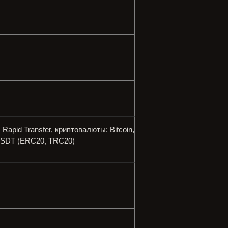
, Rapid Transfer, криптовалюты: Bitcoin,
, USDT (ERC20, TRC20)