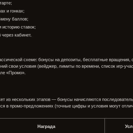
тарте;
ах и гонках;
бмену баллов;
 историю ставок;
 через кабинет.
лассической схеме: бонусы на депозиты, бесплатные вращения, 
й свои условия (вейджер, лимиты по времени, список игр-учас
еле «Промо».
акет из нескольких этапов — бонусы начисляются последовател
тся в промо-предложениях (точные цифры и условия могут отлич
Награда
Усл