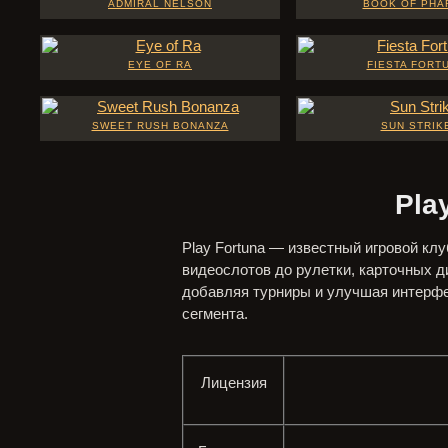
ADMIRAL NELSON
BOOK OF PHA
EYE OF RA
FIESTA FORT
SWEET RUSH BONANZA
SUN STRIK
Pla
Play Fortuna — известный игровой кл
видеослотов до рулетки, карточных ди
добавляя турниры и улучшая интерфе
сегмента.
Лицензия