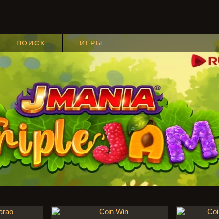
ПОИСК
ИГРЫ