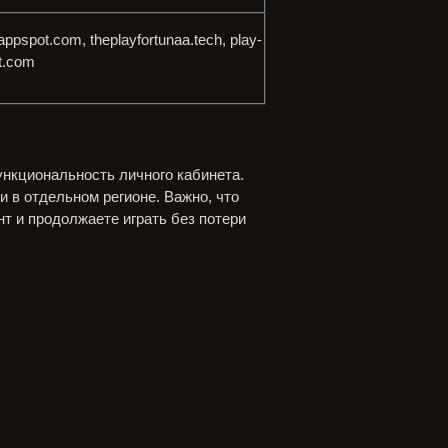
appspot.com, theplayfortunaa.tech, play-
ot.com
ункциональность личного кабинета.
и в отдельном регионе. Важно, что
нт и продолжаете играть без потери