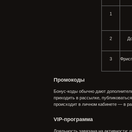
1
2
До
3
Фрисп
Промокоды
Бонус-коды обычно дают дополнитель
приходить в рассылке, публиковаться
происходит в личном кабинете — в ра
VIP-программа
Лояльность завязана на активности: 