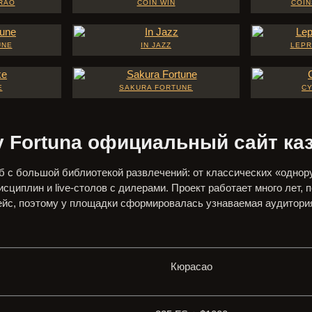
RAO
COIN WIN
COIN
UNE
IN JAZZ
LEPR
E
SAKURA FORTUNE
C
y Fortuna официальный сайт ка
уб с большой библиотекой развлечений: от классических «одно
сциплин и live-столов с дилерами. Проект работает много лет, 
йс, поэтому у площадки сформировалась узнаваемая аудитория
Кюрасао