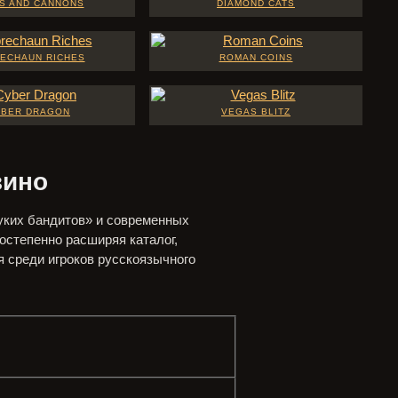
S AND CANNONS
DIAMOND CATS
ECHAUN RICHES
ROMAN COINS
YBER DRAGON
VEGAS BLITZ
зино
руких бандитов» и современных
постепенно расширяя каталог,
 среди игроков русскоязычного