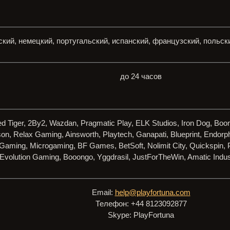
ский, немецкий, португальский, испанский, французский, польски
до 24 часов
ed Tiger, 2By2, Wazdan, Pragmatic Play, ELK Studios, Iron Dog, B
son, Relax Gaming, Ainsworth, Playtech, Ganapati, Blueprint, Endo
Gaming, Microgaming, BF Games, BetSoft, Nolimit City, Quickspin
Evolution Gaming, Booongo, Yggdrasil, JustForTheWin, Amatic Indus
Email:
help@playfortuna.com
Телефон: +44 8123092877
Skype: PlayFortuna