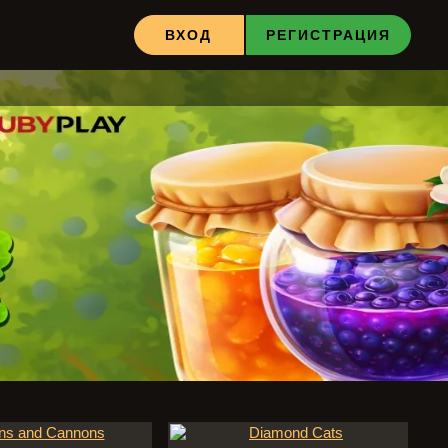
ВХОД
РЕГИСТРАЦИЯ