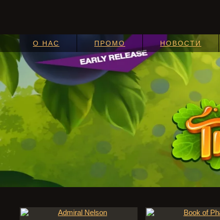
О НАС
ПРОМО
НОВОСТИ