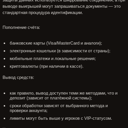
выводе выигрышей могут запрашиваться документы — это
стандартная процедура идентификации.
Пополнение счёта:
банковские карты (Visa/MasterCard и аналоги);
электронные кошельки (в зависимости от страны);
мобильные платежи и локальные решения;
криптовалюты (при наличии в кассе).
Вывод средств:
как правило, вывод доступен теми же методами, что и
депозит (зависит от платёжной системы);
сроки обработки зависят от выбранного метода и
проверки аккаунта;
лимиты могут быть выше у игроков с VIP-статусом.