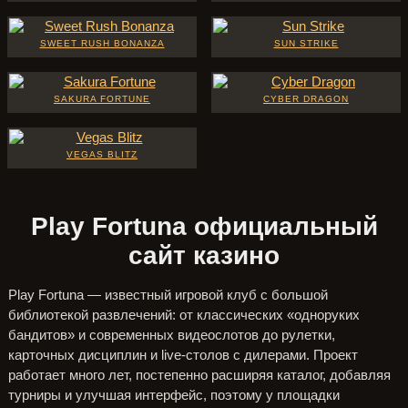
SWEET RUSH BONANZA
SUN STRIKE
SAKURA FORTUNE
CYBER DRAGON
VEGAS BLITZ
Play Fortuna официальный
сайт казино
Play Fortuna — известный игровой клуб с большой
библиотекой развлечений: от классических «одноруких
бандитов» и современных видеослотов до рулетки,
карточных дисциплин и live-столов с дилерами. Проект
работает много лет, постепенно расширяя каталог, добавляя
турниры и улучшая интерфейс, поэтому у площадки