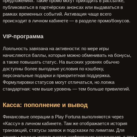
предложениях. Такие промо могут приходить в рассылке,
публиковаться в партнёрских анонсах или выдаваться в
рамках временных событий. Активация чаще всего
происходит в личном кабинете — в разделе промо/бонусов.
VIP-программа
Лояльность завязана на активности: по мере игры
начисляются баллы, которые можно обменивать на бонусы,
а также повышать статус. На высоких уровнях обычно
доступны более выгодные условия по кэшбеку,
персональные подарки и приоритетная поддержка.
Формулировки статусов могут отличаться, но логика
стандартная: чем выше уровень — тем больше привилегий.
Касса: пополнение и вывод
Финансовые операции в Play Fortuna выполняются через
«Кассу» в личном кабинете. Там же отображается история
транзакций, статусы заявок и подсказки по лимитам. Для
защиты данных используется шифрование соединения, а при