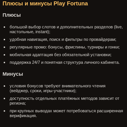
Плюсы и минусы Play Fortuna
Плюсы
большой выбор слотов и дополнительных разделов (live,
настольные, instant);
удобная навигация, поиск и фильтры по провайдерам;
регулярные промо: бонусы, фриспины, турниры и гонки;
мобильная адаптация без обязательной установки;
поддержка 24/7 и понятная структура личного кабинета.
Минусы
условия бонусов требуют внимательного чтения
(вейджер, сроки, игры-участники);
доступность отдельных платёжных методов зависит от
региона;
при крупных выводах может потребоваться расширенная
верификация.